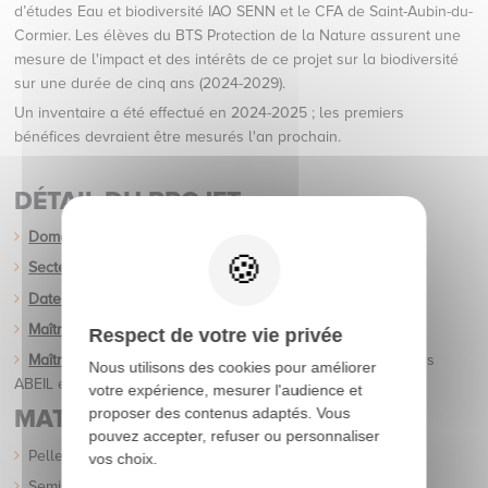
d’études Eau et biodiversité IAO SENN et le CFA de Saint-Aubin-du-
Cormier. Les élèves du BTS Protection de la Nature assurent une
mesure de l'impact et des intérêts de ce projet sur la biodiversité
sur une durée de cinq ans (2024-2029).
Un inventaire a été effectué en 2024-2025 ; les premiers
bénéfices devraient être mesurés l'an prochain.
DÉTAIL DU PROJET
Domaine
: Terrassement
Secteur
: Luitré-Dompierre (Ille-et-Vilaine, 35)
Date des travaux :
Juin 2025
Maîtrise d'ouvrage
: Panpharma
Respect de votre vie privée
Maîtrise d'œuvre :
Bureau d’études Voirie et réseaux divers
Nous utilisons des cookies pour améliorer
ABEIL et le Bureau d’études Eau et biodiversité IAO SENN
votre expérience, mesurer l'audience et
proposer des contenus adaptés. Vous
MATÉRIEL
pouvez accepter, refuser ou personnaliser
Pelle à chenille CASE CX250 D
vos choix.
Semis-remorques et camions 8x4