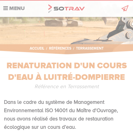
MENU
Sotrav
Nos domaines
Actualités
ACCUEIL
/
RÉFÉRENCES
/
TERRASSEMENT
Références
RENATURATION D'UN COURS
Recrutement
D'EAU À LUITRÉ-DOMPIERRE
Développement durable
Référence en Terrassement
Contact
Dans le cadre du système de Management
Environnemental ISO 14001 du Maître d'Ouvrage,
nous avons réalisé des travaux de restauration
écologique sur un cours d’eau.