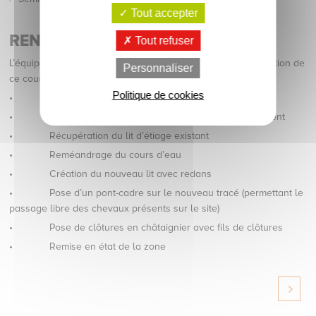
Tout accepter
RENATURATION DU COURS D'EAU
Tout refuser
L’équipe de cinq personnes a permis de réaliser la renaturation de
Personnaliser
ce cours d’eau. Les étapes ont été les suivantes :
Politique de cookies
• Déviation du cours d’eau existant
• Création d’un système de filtration sur le dévoiement
• Récupération du lit d’étiage existant
• Reméandrage du cours d’eau
• Création du nouveau lit avec redans
• Pose d’un pont-cadre sur le nouveau tracé (permettant le
passage libre des chevaux présents sur le site)
• Pose de clôtures en châtaignier avec fils de clôtures
• Remise en état de la zone