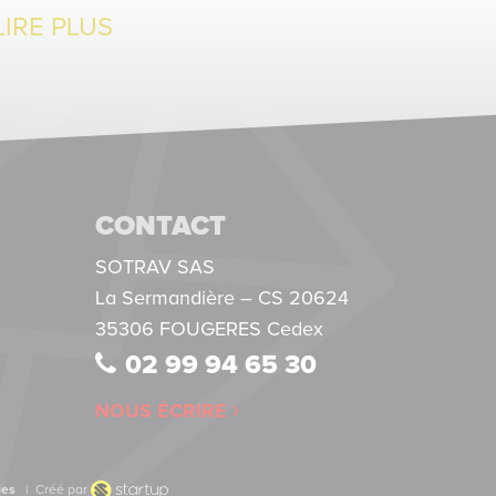
nos...
LIRE PLUS
CONTACT
SOTRAV SAS
La Sermandière – CS 20624
35306 FOUGERES Cedex
02 99 94 65 30
NOUS ÉCRIRE
ies
|
Créé par