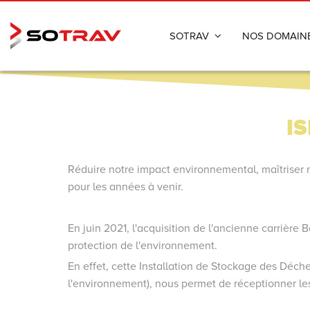
SOTRAV
NOS DOMAIN
Présentation
Déconstructi
Valeurs
Terrassemen
I
Coordonnées
Assainissem
Réduire notre impact environnemental, maîtriser n
Voirie
pour les années à venir.
Désamiantag
En juin 2021, l'acquisition de l'ancienne carrièr
protection de l'environnement.
En effet, cette Installation de Stockage des Déche
l'environnement), nous permet de réceptionner les 