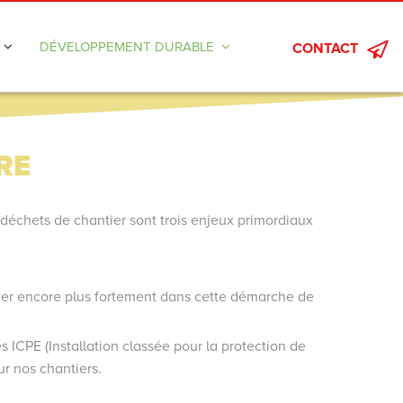
DÉVELOPPEMENT DURABLE
CONTACT
Plateformes de réemploi de matériaux
ISD Solutions
RE
Projet de Renaturation
 déchets de chantier sont trois enjeux primordiaux
ager encore plus fortement dans cette démarche de
 ICPE (Installation classée pour la protection de
ur nos chantiers.