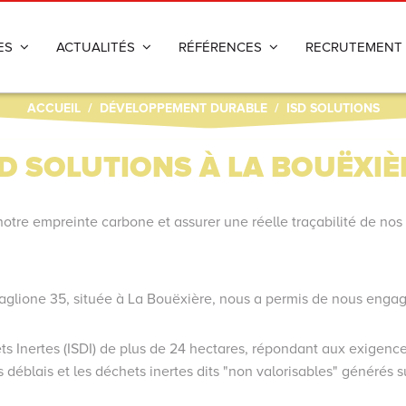
ES
ACTUALITÉS
RÉFÉRENCES
RECRUTEMENT
ACCUEIL
/
DÉVELOPPEMENT DURABLE
/
ISD SOLUTIONS
on
Déconstruction
t
Terrassement
SD SOLUTIONS À LA BOUËXIÈ
ent
Assainissement
otre empreinte carbone et assurer une réelle traçabilité de nos
Voirie
e
e Baglione 35, située à La Bouëxière, nous a permis de nous eng
ts Inertes (ISDI) de plus de 24 hectares, répondant aux exigences
déblais et les déchets inertes dits "non valorisables" générés s