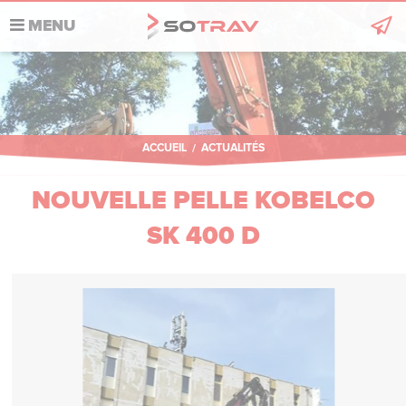
MENU
Sotrav
Nos domaines
Actualités
ACCUEIL
/
ACTUALITÉS
Références
NOUVELLE PELLE KOBELCO
Recrutement
SK 400 D
Développement durable
Contact